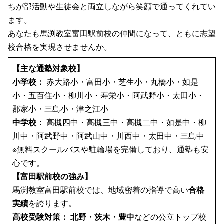
ちが部活動や生徒会と両立しながら笑顔で通ってくれてい
ます。
あなたも馬渕教室富田駅前校の仲間になって、ともに志望
校合格を実現させませんか。
【主な通塾対象校】
小学校：
赤大路小・富田小・芝生小・丸橋小・如是
小・五百住小・柳川小・寿栄小・阿武野小・太田小・
郡家小・三島小・津之江小
中学校：
高槻四中・高槻三中・高槻二中・如是中・柳
川中・阿武野中・阿武山中・川西中・太田中・三島中
※無料スクールバスや駐輪場を完備しており、通塾も安
心です。
【富田駅前校の強み】
馬渕教室富田駅前校では、地域密着の指導で高い
合格
実績
を誇ります。
高校受験対策：
北野・茨木・豊中
などの公立トップ校