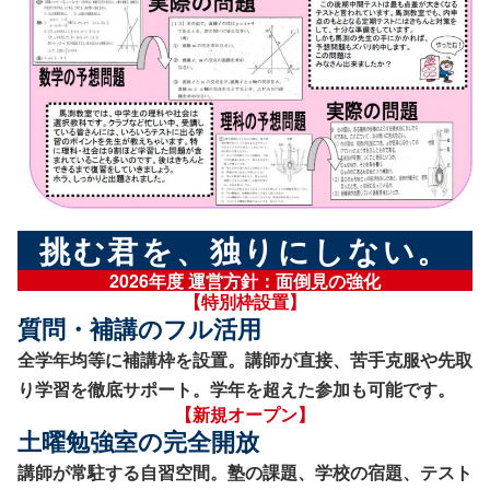
挑む君を、独りにしない。
2026年度 運営方針：面倒見の強化
【特別枠設置】
質問・補講のフル活用
全学年均等に補講枠を設置。講師が直接、苦手克服や先取
り学習を徹底サポート。学年を超えた参加も可能です。
【新規オープン】
土曜勉強室の完全開放
講師が常駐する自習空間。塾の課題、学校の宿題、テスト