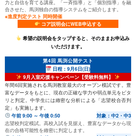
力と自信を育てる講座。「一斉指導」と「個別指導」を融
合させた、馬渕独自の指導システムをご紹介します。
※進度判定テスト 同時開催
コア説明会にWEB申込する
希望の説明会をタップすると、そのままお申込み
いただけます。
第4回 馬渕公開テスト
日程：9月6日(日)
9月入室応援キャンペーン【受験料無料】
年間6回実施される馬渕教室最大のオープン模試です。豊
富なデータをもとに、現在の正確な学力や弱点単元をピタ
リと判定。中学生には緻密な分析による「志望校合否判
定」も実施します。
午前 9:00 ～ 午後 0:50
対象：中2・中3
志望校判定模試。高校入試を見据え、豊富なデータから現
在の合格可能性を緻密に判定します。