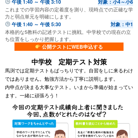
午後 1:40 ～ 午後 3:10
対象：小4～小6
これまでの学習内容の定着度を測り、現時点での正確な学
力と弱点単元を明確にします。
午後 1:40 ～ 午後 5:30
対象：中1
本格的な5教科の記述テストに挑戦。中学校での現在の立
ち位置をしっかり把握します。
公開テストにWEB申込する
中学校 定期テスト対策
馬渕では定期テストもばっちりです。自習をしに来るわけ
ではありません。勉強方法から丁寧に説明します。
内申点が決まる大事なテスト。いまから準備が始まってい
ます。一緒に頑張ろう！