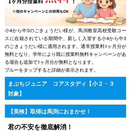
小4から中3のごきょうだい様が、馬渕教室高校受験コー
スに在籍されている期間中、新しく入室する小4から中3
のごきょうだい様に適用されます。通常授業料1ヶ月分が
無料となり、学年により既に授業料無料キャンペーンがあ
る場合も追加で1ヶ月分が無料となります。
ブルーをタップすると詳細が表示されます。
まぶちジュニア コアスタディ【小２・３
対象】
【英検】取得は馬渕におまかせ！
君の不安を徹底解消！