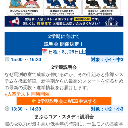
2学期に向けて
説明会 開催決定！
日程：8月29日(土)
15:00 ～ 16:20
対象：小4～中3
2学期説明会
なぜ馬渕教室で成績が伸びるのか、その仕組みと指導シス
テムを徹底解説。新学期からの最高のスタートを切るため
の最新の受験・進学情報をお届けします。
※入室テスト 同時開催
2学期説明会にWEB申込する
13:30 ～ 14:30
対象：小2・小3
まぶちコア・スタディ説明会
脳の吸収力が最も高い低学年の時期に、一生モノの基礎学