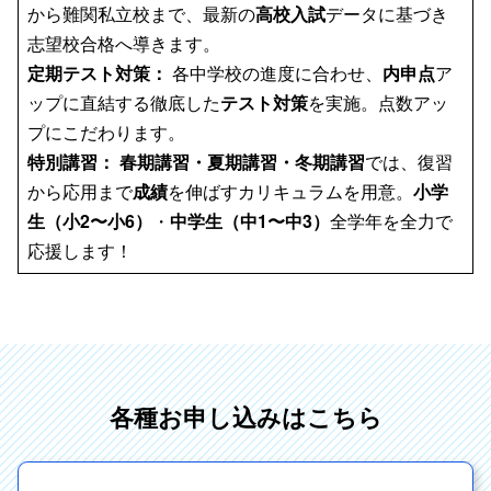
から難関私立校まで、最新の
高校入試
データに基づき
志望校合格へ導きます。
定期テスト対策：
各中学校の進度に合わせ、
内申点
ア
ップに直結する徹底した
テスト対策
を実施。点数アッ
プにこだわります。
特別講習：
春期講習・夏期講習・冬期講習
では、復習
から応用まで
成績
を伸ばすカリキュラムを用意。
小学
生（小2〜小6）
・
中学生（中1〜中3）
全学年を全力で
応援します！
各種お申し込みはこちら