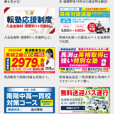
像を見せる!
京･嵯峨野各10年分の過去問を解説!
入会金無料･授業料1ヶ月無料など｡
英検®合格への最短ルートを短期間
で伝授。
馬渕教室で英検®2級を目指そう。
英検協会認定！馬渕教室が英検®プ
ラチナパートナー塾へ