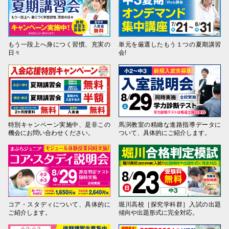
もう一段上へ身につく習慣、充実の
単元を厳選したもう１つの夏期講習
日々
会!
特別キャンペーン実施中、是非この
馬渕教室の精緻な進路指導データに
機会にお問い合わせください。
ついて、具体的にご紹介します。
コア・スタディについて、具体的に
堀川高校［探究学科群］入試の出題
ご紹介します。
傾向や出題形式に完全対応。