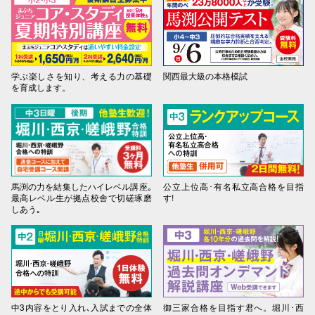
学ぶ楽しさを知り、考える力の基礎
関西最大級の本格模試
を育成します。
馬渕の力を結集したハイレベル講座｡
公立上位高･有名私立高合格を目指
最高レベル生が拠点校舎で切磋琢磨
す!
しあう｡
中3内容をとり入れ､入試までの全体
御三家合格を目指す君へ。堀川･西