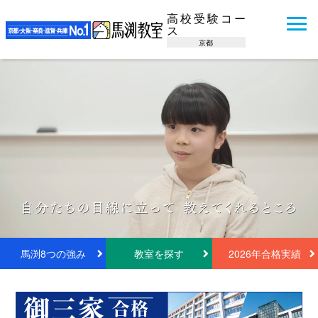
高校受験コー
ス
京都
馬渕8つの強み
教室を探す
2026年合格実績