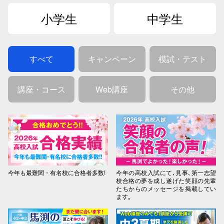
小学生
中学生
すべて
キャンペーン
模試・テスト
講座・コース
Web講座
その他
今年も最難関・有名校に合格者多数!
今年の高校入試にて､見事､第一志望
校合格の夢を成し遂げた笑顔の先輩
たちからのメッセージを掲載してい
ます｡