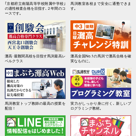
｢京都府立南陽高等学校附属中学校｣
馬渕教室各校まで安全に通塾できま
の適性検査合格を目指す､２年間のコ
す｡
ースです｡
灘高･最難関高校を目指す馬渕最高レ
灘高全国No.1の馬渕で灘高合格を確
ベルクラス
実なものに。
馬渕教室トップ教師の最高の授業を
実力がしっかり身に付く､ 新しいプ
配信！
ログラミング教材｡