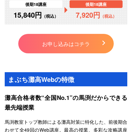
後期18講座
後期18講座
15,840円
7,920円
（税込）
（税込）
お申し込みはコチラ
まぶち灘高Webの特徴
灘高合格者数“全国
No.1”の馬渕だからできる
最先端授業
馬渕教室トップ教師による灘高対策に特化した、前後期合
わせて全49回のWeb講座。最高の授業、多彩な攻略講座