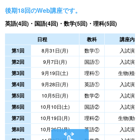
後期18回のWeb講座です。
英語(4回)・国語(4回)・数学(5回)・理科(5回)
日程
教科
講座内容
第1回
8月31日(月)
数学①
入試演習
第2回
9月7日(月)
国語①
入試演習
第3回
9月19日(土)
理科①
生物(植物
第4回
9月28日(月)
英語①
入試演習
第5回
10月5日(月)
数学②
入試演習
第6回
10月10日(土)
国語②
入試演習
第7回
10月19日(月)
理科②
生物(動物
第8回
10月26日(月)
英語②
入試演習