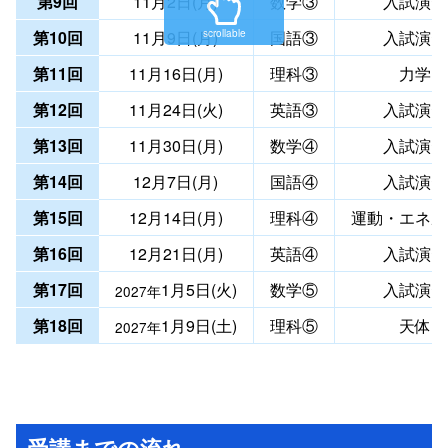
第9回
11月2日(月)
数学③
入試演習
第10回
11月9日(月)
国語③
入試演習
scrollable
第11回
11月16日(月)
理科③
力学
第12回
11月24日(火)
英語③
入試演習
第13回
11月30日(月)
数学④
入試演習
第14回
12月7日(月)
国語④
入試演習
第15回
12月14日(月)
理科④
運動・エネル
第16回
12月21日(月)
英語④
入試演習
第17回
1月5日(火)
数学⑤
入試演習
2027年
第18回
1月9日(土)
理科⑤
天体
2027年
受講までの流れ