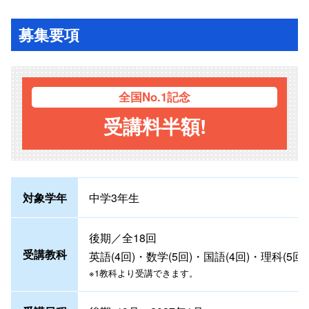
募集要項
全国
No.1記念
受講料半額!
対象学年
中学3年生
後期／全18回
受講教科
英語(4回)・数学(5回)・国語(4回)・理科(5回)
※1教科より受講できます。