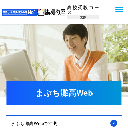
高校受験コー
ス
京都
まぶち灘高Web
まぶち灘高Webの特徴