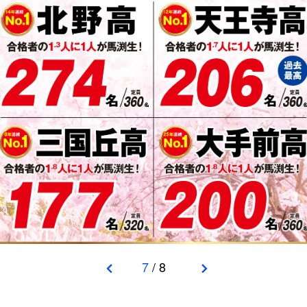
7
/
8