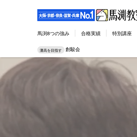
馬渕8つの強み
合格実績
特別講座
創駿会
灘高を目指す