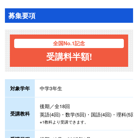
募集要項
全国
No.1記念
受講料半額!
対象学年
中学3年生
後期／全18回
受講教科
英語(4回)・数学(5回)・国語(4回)・理科(5回)
※1教科より受講できます。