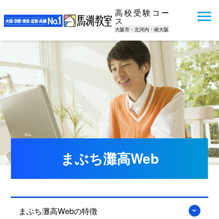
高校受験コー
ス
大阪市・北河内・南大阪
まぶち灘高Web
まぶち灘高Webの特徴