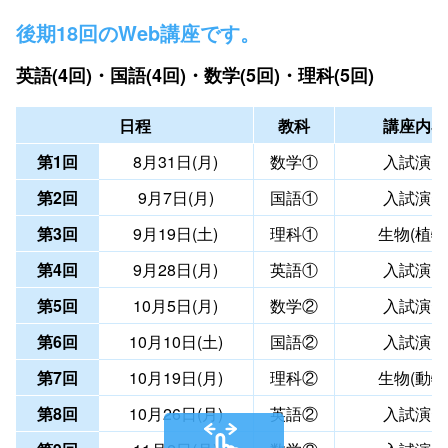
後期18回のWeb講座です。
英語(4回)・国語(4回)・数学(5回)・理科(5回)
日程
教科
講座内容
第1回
8月31日(月)
数学①
入試演習
第2回
9月7日(月)
国語①
入試演習
第3回
9月19日(土)
理科①
生物(植物
第4回
9月28日(月)
英語①
入試演習
第5回
10月5日(月)
数学②
入試演習
第6回
10月10日(土)
国語②
入試演習
第7回
10月19日(月)
理科②
生物(動物
第8回
10月26日(月)
英語②
入試演習