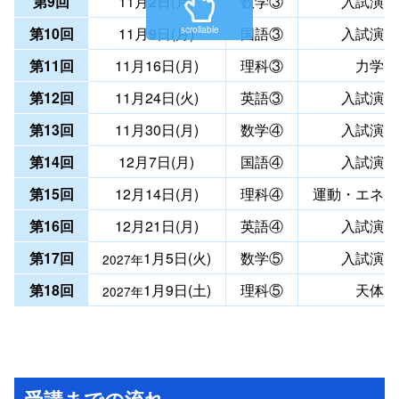
第9回
11月2日(月)
数学③
入試演習
第10回
11月9日(月)
国語③
入試演習
scrollable
第11回
11月16日(月)
理科③
力学
第12回
11月24日(火)
英語③
入試演習
第13回
11月30日(月)
数学④
入試演習
第14回
12月7日(月)
国語④
入試演習
第15回
12月14日(月)
理科④
運動・エネル
第16回
12月21日(月)
英語④
入試演習
第17回
1月5日(火)
数学⑤
入試演習
2027年
第18回
1月9日(土)
理科⑤
天体
2027年
受講までの流れ