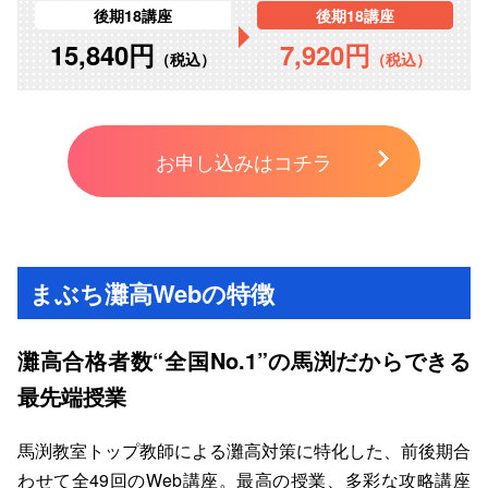
後期18講座
後期18講座
15,840円
7,920円
（税込）
（税込）
お申し込みはコチラ
まぶち灘高Webの特徴
灘高合格者数“全国
No.1”の馬渕だからできる
最先端授業
馬渕教室トップ教師による灘高対策に特化した、前後期合
わせて全49回のWeb講座。最高の授業、多彩な攻略講座