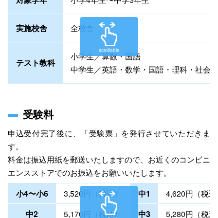
実施校舎
全校舎
scrollable
小学生／算数・国語
テスト教科
中学生／英語・数学・国語・理科・社会
受験料
申込受付完了後に、「受験票」を発行させていただきま
す。
料金は振込用紙を郵送いたしますので、お近くのコンビニ
エンスストアでのお振込をお願いいたします。
小4〜小6
3,520円（税込）
中1
4,620円（税
中2
5,170円（税込）
中3
5,280円（税