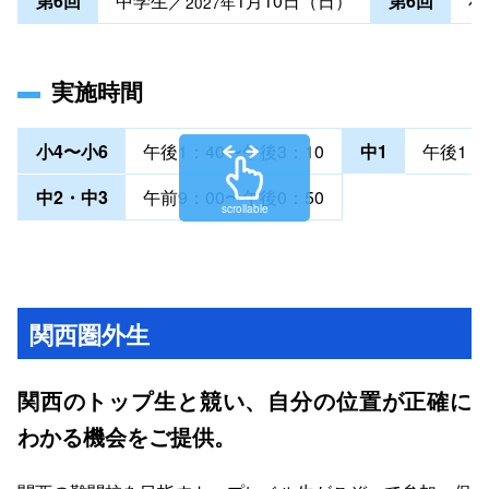
第6回
中学生／
1月10日（日）
第6回
小
2027年
実施時間
小4〜小6
午後1：40〜午後3：10
中1
午後1：
中2・中3
午前9：00〜午後0：50
scrollable
関西圏外生
関西のトップ生と競い、自分の位置が正確に
わかる機会をご提供。