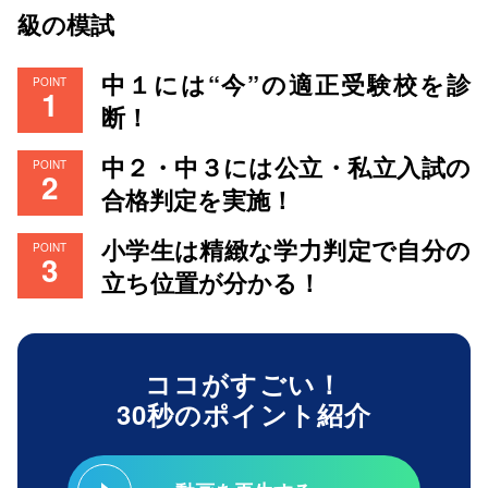
級の模試
中１には“今”の適正受験校を診
POINT
断！
中２・中３には公立・私立入試の
POINT
合格判定を実施！
小学生は精緻な学力判定で自分の
POINT
立ち位置が分かる！
ココがすごい！
30秒のポイント紹介