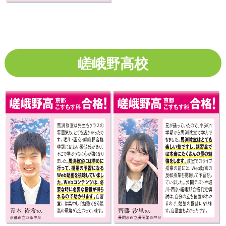
嵯峨野高校