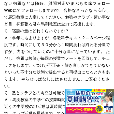
ない宿題などは随時、質問対応やまぶち欠席フォロー
Webにてフォローしますので、合格なさったなら安心し
て馬渕教室に入室してください。勉強やクラブ・習い事な
ど目一杯頑張る君を馬渕教室は全力で応援します。
Ｑ：宿題の量はどれくらいですか？
Ａ：学年にもよりますが、各教科テキスト２～３ページ程
度です。時間にして３０分から１時間あれば終わる分量で
すが、力をつけていくのに十分な量になっています。 た
だし、宿題は教師が毎回の授業でノートを回収して、チェ
ックをします。○つけが不正確・解き直しができていない
といった不十分な状態で提出すると再提出になるときもあ
ります。やらせっぱなしにはさせません。ご安心くださ
い。
Ｑ：塾とクラブとの両立は可能ですか？
Ａ：馬渕教室の中学生の授業時間は原則7:15～9:40です。
近くの中学校の部活動は夏時間で18:00くらいまでですの
で、クラブ活動を最後までしてから塾に来ることが可能で