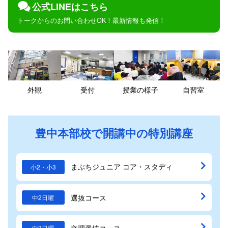
公式LINEはこちら
トークからのお問い合わせOK！最新情報も発信！
外観
受付
授業の様子
自習室
豊中本部校で開講中の特別講座
まぶちジュニア コア・スタディ
小2・小3
選抜コース
中2日曜
文理選抜コース
中3日曜