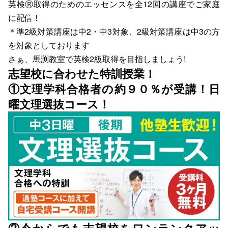
英検Ⓡ取得のためのエッセンスを全12回の講座でご家庭
に配信！
＊準2級対策講座は中2・中3対象、2級対策講座は中3の方
を対象としております
さぁ、馬渕教室で英検2級取得を目指しましょう!
志望校に合わせた特訓授業！
①文理学科合格者の約９０％が受講！日
曜文理選抜コース！
②今からでも志望校をワンランクアッ