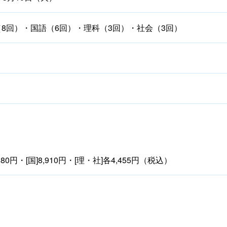
8回）・国語（6回）・理科（3回）・社会（3回）
1,880円・[国]8,910円・[理・社]各4,455円（税込）