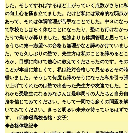
した。そしてすればするほど上がっていく点数がさらに私
の向上心を搔き立てました。だけど私には致命的な弱点が
あって、それは体調管理が苦手なことでした。中３になっ
て学校もしばらく休むことになったり、塾にも行けなかっ
たりで焦りが募りました。勉強よりも体調管理と思ってい
るうちに第一志望への合格も無理かなと諦めかけていまし
た。でも久しぶりの塾で、先生方は私のことを諦めるどこ
ろか、目標に向けて熱心に教えてくださったのです。その
ことが本当に嬉しくて、私は絶対合格して見せるとその時
誓いました。そうして何度も諦めそうになった私を引っ張
り上げてくれたのは塾で出会った先生方や友達でした。こ
れから受験生になるみなさんは是非周りの人たちと自分自
身を信じてみてください。そして一問でも多くの問題を解
いてみてください。きっと明るい未来が待っているはずで
す。（四條畷高校合格・女子）
◆合格体験記◆