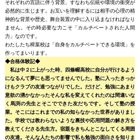
それぞれの言語に伴う背景、すなわち伝統や環境の衝突が
必然的に生じます。お互いを理解するには相手の心理の精
神的な背景や歴史、舞台装置の中に入り込まなければなり
ません。その時必要な力こそ「カルチベートされた人間
力」なのです。
わたしたち樟葉校は「自身をカルチベートできる環境」を
作ってまいります。
◆合格体験記◆
私は中２に上がった時、四條畷高校に自分が行けるよう
になるんて夢にも思ってませんでした。塾に入ったきっか
けもクラブの友達つながりでした。だけど、勉強にあまり
意欲の湧かなかったそんな私を変えてくれたのは間違いな
く馬渕の先生とそこでできた友だちです。そして塾の授
業。そこにはこれまでの私の知らなかった世界がありまし
た。学校では教わらないような裏技や応用問題の解き方を
教えてくださる先生方。宿題をきちんとこなしてくる周囲
の友達。そんな人たちの影響で私も勉強の面白さを知りま