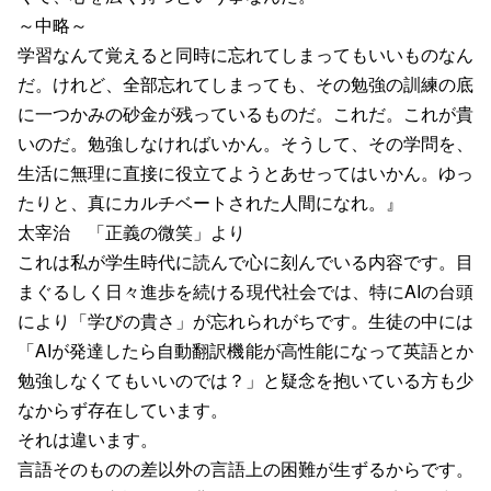
～中略～
学習なんて覚えると同時に忘れてしまってもいいものなん
だ。けれど、全部忘れてしまっても、その勉強の訓練の底
に一つかみの砂金が残っているものだ。これだ。これが貴
いのだ。勉強しなければいかん。そうして、その学問を、
生活に無理に直接に役立てようとあせってはいかん。ゆっ
たりと、真にカルチベートされた人間になれ。』
太宰治 「正義の微笑」より
これは私が学生時代に読んで心に刻んでいる内容です。目
まぐるしく日々進歩を続ける現代社会では、特にAIの台頭
により「学びの貴さ」が忘れられがちです。生徒の中には
「AIが発達したら自動翻訳機能が高性能になって英語とか
勉強しなくてもいいのでは？」と疑念を抱いている方も少
なからず存在しています。
それは違います。
言語そのものの差以外の言語上の困難が生ずるからです。