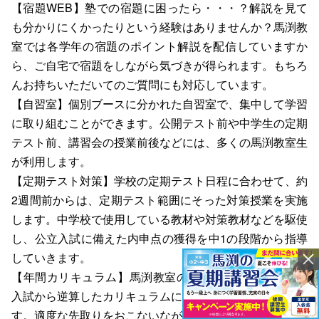
【宿題WEB】
塾での宿題に困ったら・・・？解説を見て
も分かりにくかったりという経験はありませんか？馬渕教
室では各学年の宿題のポイント解説を配信していますか
ら、ご自宅で宿題をしながら気づきが得られます。もちろ
んお持ちいただいてのご質問にも対応しています。
【自習室】
個別ブースに分かれた自習室で、集中して学習
に取り組むことができます。公開テスト前や中学生の定期
テスト前、講習会の授業前後などには、多くの馬渕教室生
が利用します。
【定期テスト対策】
学校の定期テスト日程に合わせて、約
2週間前からは、定期テスト範囲にそった対策授業を実施
します。中学校で使用している教材や対策教材などを駆使
し、公立入試に備えた内申点の獲得を中1の段階から指導
していきます。
【年間カリキュラム】
馬渕教室の1回1回の授業は、高校
入試から逆算したカリキュラムにもとづいておこなわれま
す。適度な先取りをおこないながら、復習のスパイラルの