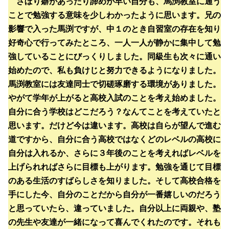
さぼり癖があったり諦めが早い自分も、馬渕教室に通う
ことで勉強する意味を少しわかったように思います。兄の
影響で入った馬渕ですが、中１のとき自習室の存在を知り
好奇心で行ってみたところ、一人一人が静かに集中して勉
強していることにびっくりしました。同級生も次々に通い
始めたので、私も負けじと努力できるようになりました。
馬渕教室には友達同士で切磋琢磨する環境がありました。
やがて学年が上がると高校入試のことを考え始めました。
自分に合う学校はどこだろう？なんてことを考えていたと
思います。だけど今は違います。高校は自らが望んで進む
道ですから、自分に合う高校ではなくどのレベルの高校に
自分は入れるか、さらに３年後のことを考えればレベルを
上げられればさらに目標も上がります。勉強を通じて目標
のある生活のすばらしさを知りました。そして高校合格を
手にした今、自分のことだから自分が一番嬉しいのだろう
と思っていたら、違っていました。自分以上に両親や、塾
の先生や友達が一緒になって喜んでくれたのです。それも