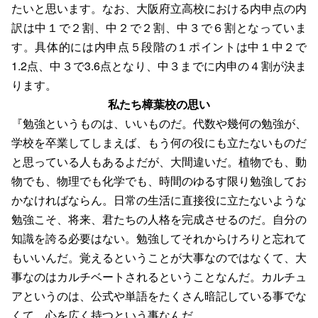
たいと思います。なお、大阪府立高校における内申点の内
訳は中１で２割、中２で２割、中３で６割となっていま
す。具体的には内申点５段階の１ポイントは中１中２で
1.2点、中３で3.6点となり、中３までに内申の４割が決ま
ります。
私たち樟葉校の思い
『勉強というものは、いいものだ。
代数や幾何の勉強が、
学校を卒業してしまえば、もう何の役にも立たないものだ
と思っている人もあるよだが、大間違いだ。植物でも、動
物でも、物理でも化学でも、時間のゆるす限り勉強してお
かなければならん。日常の生活に直接役に立たないような
勉強こそ、将来、君たちの人格を完成させるのだ。自分の
知識を誇る必要はない。勉強してそれからけろりと忘れて
もいいんだ。覚えるということが大事なのではなくて、大
事なのはカルチベートされるということなんだ。カルチュ
アというのは、公式や単語をたくさん暗記している事でな
くて、心を広く持つという事なんだ。