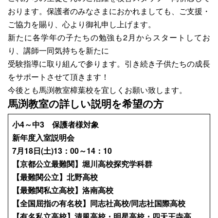
おります。保護者のみなさまにおかれましても、ご支援・
ご協力を賜り、心より御礼申し上げます。
新たに各学年の子たちの勉強も2月からスタートしてお
り、講師一同気持ちを新たに
受験指導に取り組んで参ります。引き続き子供たちの成長
をサポートさせて頂きます！
今後とも馬渕教室樟葉校を宜しくお願い致します。
馬渕教室の詳しい説明を希望の方
小4～中3 保護者様対象
新年度入室説明会
7月18日(土)13：00～14：10
【京都公立最難関】堀川高校探究学科群
【最難関公立】北野高校
【最難関私立高校】洛南高校
【全国屈指の有名校】同志社高校/同志社国際高校
【有名私立高校】清風高校・明星高校・四天王寺高