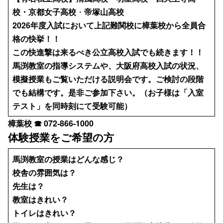
校・京都女子高校
・
帝塚山高校
2026年度入試において上記難関校に樟葉校から全員合
格の快挙！！
この快進撃は来るべき公立高校入試でも続きます！！
馬渕教室の指導システムや、大阪府高校入試の状況、
模擬授業もご覧いただける説明会です。ご検討の段階
でも結構です。是非ご参加下さい。（お子様は「入室
テスト」を同時刻にて受験可能）
樟葉校 ☎ 072-866-1000
体験授業をご希望の方
馬渕教室の授業はどんな感じ？
校舎の雰囲気は？
先生は？
教室はきれい？
トイレはきれい？