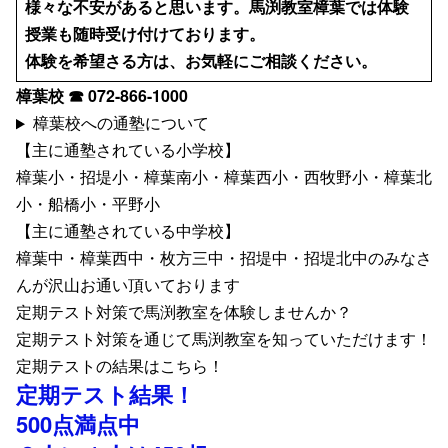
様々な不安があると思います。馬渕教室樟葉では体験
授業も随時受け付けております。
体験を希望さる方は、お気軽にご相談ください。
樟葉校 ☎ 072-866-1000
樟葉校への通塾について
【主に通塾されている小学校】
樟葉小・招堤小・樟葉南小・樟葉西小・西牧野小・樟葉北
小・船橋小・平野小
【主に通塾されている中学校】
樟葉中・樟葉西中・枚方三中・招堤中・招堤北中のみなさ
んが沢山お通い頂いております
定期テスト対策で馬渕教室を体験しませんか？
定期テスト対策を通じて馬渕教室を知っていただけます！
定期テストの結果はこちら！
定期テスト結果！
500点満点中