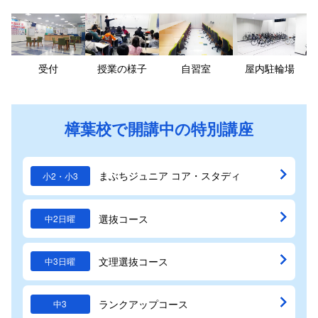
受付
授業の様子
自習室
屋内駐輪場
樟葉校で開講中の特別講座
まぶちジュニア コア・スタディ
小2・小3
選抜コース
中2日曜
文理選抜コース
中3日曜
ランクアップコース
中3