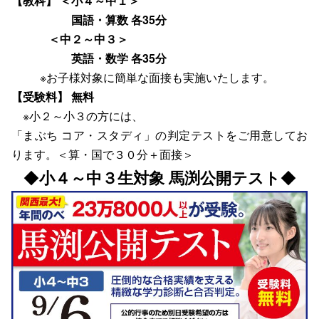
【教科】 ＜小４～中１＞
国語・算数 各35分
＜中２～中３＞
英語・数学 各35分
※お子様対象に簡単な面接も実施いたします。
【受験料】 無料
※小２～小３の方には、
「まぶち コア・スタディ」の判定テストをご用意してお
ります。＜算・国で３０分＋面接＞
◆
小４～中３生対象 馬渕公開テスト
◆