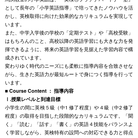
として長年の「小学英語指導」で培ってきたノウハウを活
かし、英検取得に向けた効果的なカリキュラムを実現して
います。
また、中学入学後の学校の「定期テスト」や「高校受験」
はもちろんのこと、高校以降の英語学習にも大きな力を発
揮できるように、将来の英語学習を見据えた学習内容で構
成されています。
変わりゆく時代のニーズにも柔軟に指導内容を合致させな
がら、生きた英語力が最短ルートで身につく指導を行って
います。
■
Course Content ： 指導内容
Ⅰ.授業レベルと到達目標
小学生の間に英検５級（中1 修了程度）や４級（中2 修了
程度）の取得を目指した段階的なカリキュラムです。「聞
く」「読む」「話す」「書く」の英語４技能をバランスよ
く学習しながら、英検特有の設問への対応できる力と得点