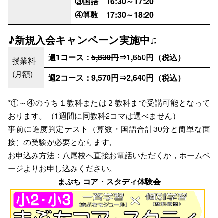
③国語 16:30～17:20
④算数 17:30～18:20
♪新規入会キャンペーン実施中♫
週1コース：
5,830円
⇒1,650円（税込）
授業料
(月額)
週2コース：
9,570円
⇒2,640円
（税込）
*①～④のうち１教科または２教科まで受講可能となって
おります。（1週間に同教科2コマは選べません）
事前に進度判定テスト（算数・国語合計30分と簡単な面
接）の受験が必要となります。
お申込み方法：八尾校へ直接お電話いただくか，ホームペ
ージよりお申し込みください。
まぶち コア・スタディ体験会