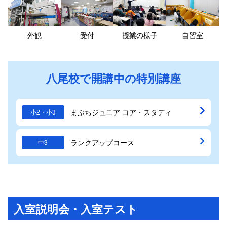
外観
受付
授業の様子
自習室
八尾校で開講中の特別講座
まぶちジュニア コア・スタディ
小2・小3
ランクアップコース
中3
入室説明会・入室テスト