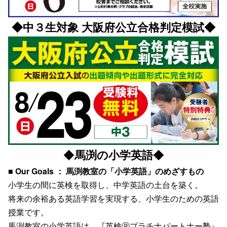
◆中３生対象 大阪府公立合格判定模試◆
◆
馬渕の小学英語
◆
■
Our Goals ： 馬渕教室の「小学英語」のめざすもの
小学生の間に英検を取得し、中学英語の土台を築く。
将来の余裕ある英語学習を実現する、小学生のための英語
授業です。
馬渕教室の小学英語は、『英検Ⓡプラチナパートナー塾』