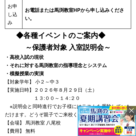
お申
お電話または馬渕教室HPから申し込みくださ
し込
い。
み
◆各種イベントのご案内◆
～保護者対象 入室説明会～
・高校入試の現状
・それに対する馬渕教室の指導理念とシステム
・模擬授業の実演
【対象学年】 小２～中３
【実施日時】２０２６年８月２９日（土）
１３:００～１４:２０
※説明会と同時進行でお子様にはテストを受験していた
だけます。どうぞ親子でご来校ください！
【会場】 馬渕教室 八尾校
【費用】 無料