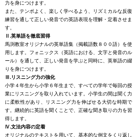
力を身につけます。
また、テンポよく、楽しく学べるよう、リズミカルな反復
練習を通して正しい発音での英語表現を理解・定着させま
す。
Ⅱ.英単語を徹底習得
馬渕教室オリジナルの英単語集（掲載語数８００語）を使
用します。フォニックス（英語における、文字と発音のル
ール）を通して、正しい発音を学ぶと同時に、英単語の綴
りを身につけます。
Ⅲ.リスニング力の強化
小学４年生から小学６年生まで、すべての学年で毎回の授
業にリスニングを取り入れています。小学生の間は聞く力
に柔軟性があり、リスニング力を伸ばせる大切な時期で
す。継続的に英語を聞くことで、正確な聞き取りの力を習
得します。
Ⅳ.文法内容の定着
オリジナルのテキストを用いて、基本的な例文をくり返し