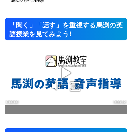
「聞く」「話す」を重視する馬渕の英
語授業を見てみよう!
play
sound
360p
0:00:00
0:03:12