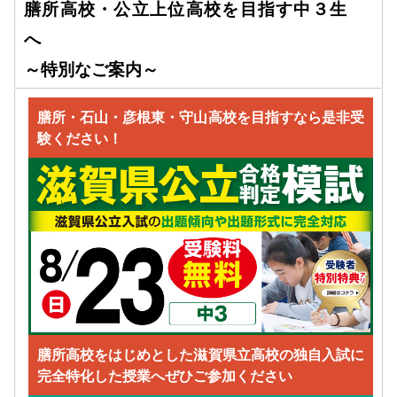
膳所高校・公立上位高校を目指す中３生
へ
～特別なご案内～
膳所・石山・彦根東・守山高校を目指すなら是非受
験ください！
膳所高校をはじめとした滋賀県立高校の独自入試に
完全特化した授業へぜひご参加ください