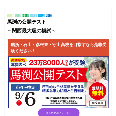
馬渕の公開テスト
～関西最大級の模試～
膳所・石山・彦根東・守山高校を目指すなら是非受
験ください！
３０秒のポイント紹介