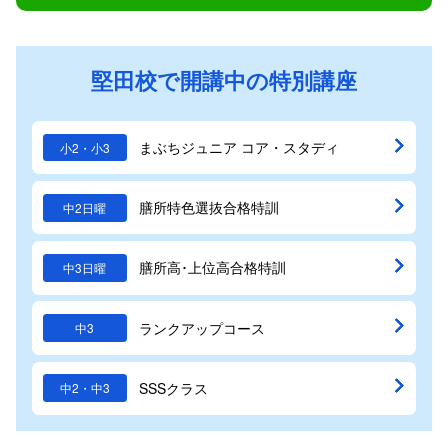
堅田校で開講中の特別講座
まぶちジュニア コア・スタディ
小2・小3
膳所特色選抜合格特訓
中2日曜
膳所高･上位高合格特訓
中3日曜
ランクアップコース
中3
SSSクラス
中2・中3