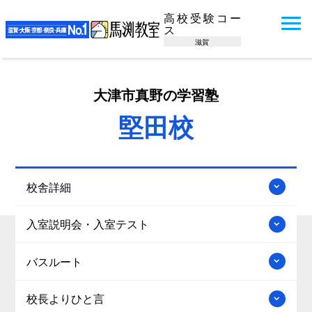
高校受験コー
ス
滋賀
大津市真野の学習塾
堅田校
校舎詳細
入室説明会・入室テスト
バスルート
校長よりひと言