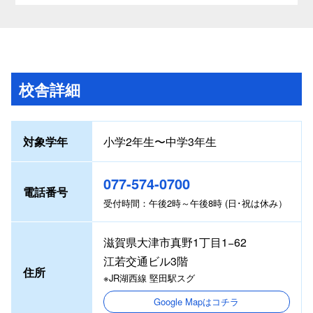
校舎詳細
対象学年
小学2年生〜中学3年生
077-574-0700
電話番号
受付時間：午後2時～午後8時 (日･祝は休み）
滋賀県大津市真野1丁目1−62
江若交通ビル3階
住所
※JR湖西線 堅田駅スグ
Google Mapはコチラ