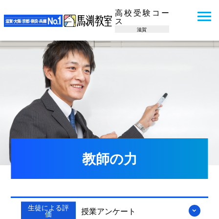
高校受験コー
ス
滋賀
教師の力
生徒による評
授業アンケート
価