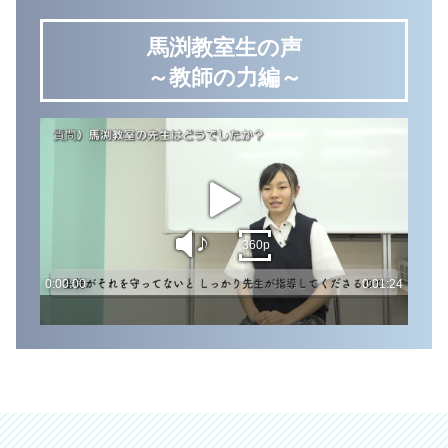
馬渕教室生の声
～教師の力編～