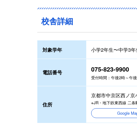
校舎詳細
対象学年
小学2年生〜中学3年
075-823-9900
電話番号
受付時間：午後2時～午後8
京都市中京区西ノ京小
※JR・地下鉄東西線 二
住所
Google 