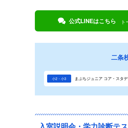
公式LINEはこちら
ト
二条
まぶちジュニア コア・スタデ
小2・小3
入室説明会・学力診断テ