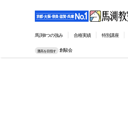
馬渕8つの強み
合格実績
特別講座
創駿会
灘高を目指す