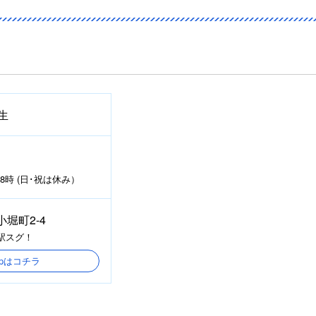
生
時 (日･祝は休み）
堀町2-4
条駅スグ！
Mapはコチラ