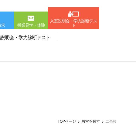
入室説明会・学力診断テス
請求
授業見学・体験
ト
室説明会・学力診断テスト
TOPページ
教室を探す
二条校