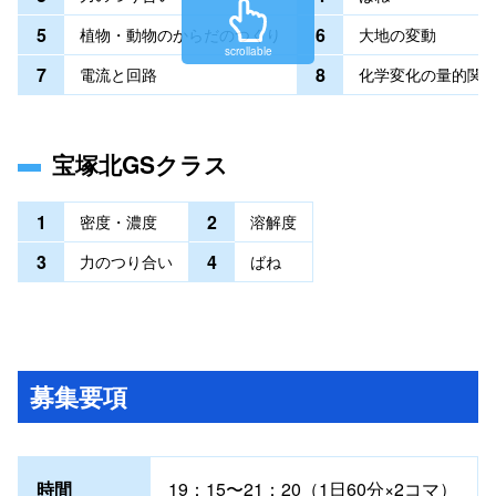
5
6
植物・動物のからだのつくり
大地の変動
scrollable
7
8
電流と回路
化学変化の量的関
宝塚北GSクラス
1
2
密度・濃度
溶解度
3
4
力のつり合い
ばね
募集要項
時間
19：15〜21：20（1日60分×2コマ）