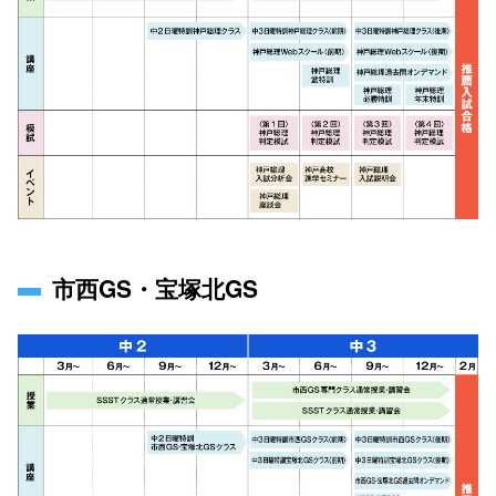
市西GS・宝塚北GS