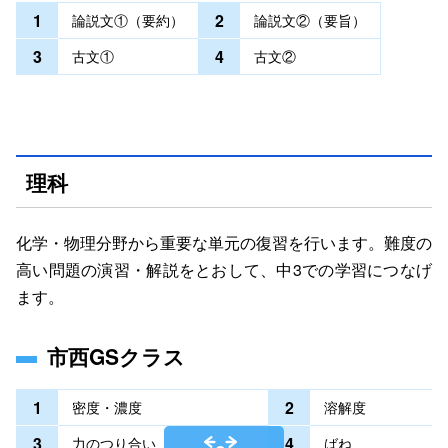
1
2
論説文①（要約）
論説文②（要旨）
3
4
古文①
古文②
理科
化学・物理分野から重要な単元の復習を行います。難度の
高い問題の演習・解説をとおして、中3での学習につなげ
ます。
市西GSクラス
1
2
密度・濃度
溶解度
3
4
力のつり合い
ばね