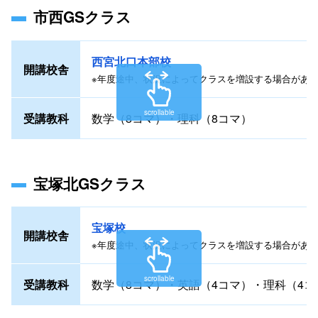
市西GSクラス
西宮北口本部校
開講校舎
※年度途中、状況によってクラスを増設する場合があ
scrollable
受講教科
数学（8コマ）・理科（8コマ）
宝塚北GSクラス
宝塚校
開講校舎
※年度途中、状況によってクラスを増設する場合があ
scrollable
受講教科
数学（8コマ）・英語（4コマ）・理科（4コ