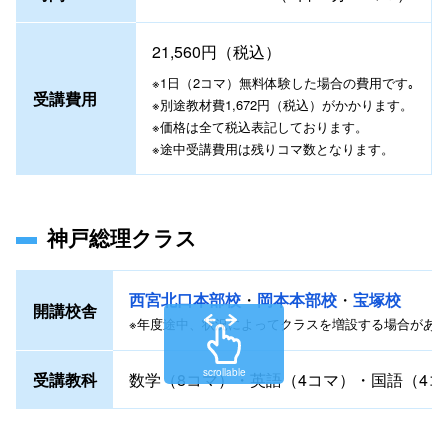
21,560円（税込）
※1日（2コマ）無料体験した場合の費用です｡
受講費用
※別途教材費1,672円（税込）がかかります。
※価格は全て税込表記しております。
※途中受講費用は残りコマ数となります。
神戸総理クラス
西宮北口本部校
岡本本部校
宝塚校
開講校舎
※年度途中、状況によってクラスを増設する場合があ
scrollable
受講教科
数学（8コマ）・英語（4コマ）・国語（4コ