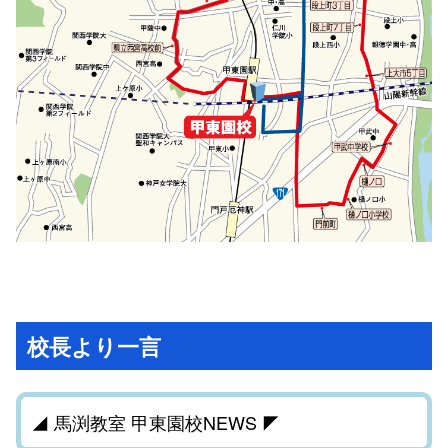
校長より一言
◢ 馬渕教室 甲東園校NEWS ◤