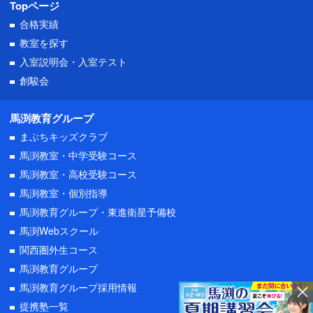
Topページ
合格実績
教室を探す
入室説明会・
入室テスト
創駿会
馬渕教育グループ
まぶちキッズクラブ
馬渕教室・中学受験コース
馬渕教室・高校受験コース
馬渕教室・個別指導
馬渕教育グループ・東進衛星予備校
馬渕Webスクール
関西圏外生コース
馬渕教育グループ
馬渕教育グループ採用情報
提携塾一覧