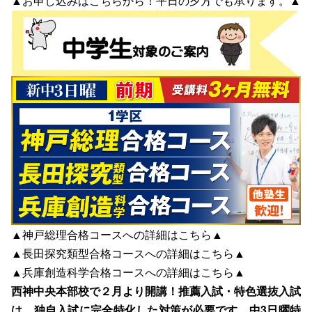
▲お申し込みは
こちら
から！平日の夕方でも承ります。▲
▲神戸総理合格コースへの詳細は
こちら
▲
▲長田探究類型合格コースへの詳細は
こちら
▲
▲兵庫創造科学合格コースへの詳細は
こちら
▲
西神中央本部校で２月より開講！推薦入試・特色選抜入試
は，独自入試に完全特化した対策が必要です。中3日曜特