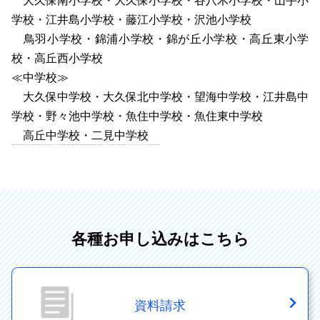
学校・江井島小学校・藤江小学校・沢池小学校
鳥羽小学校・錦浦小学校・錦が丘小学校・高丘東小学
校・高丘西小学校
≪中学校≫
大久保中学校・大久保北中学校・望海中学校・江井島中
学校・野々池中学校・魚住中学校・魚住東中学校
高丘中学校・二見中学校
＃受験 ＃入試 ＃高校受験 ＃高校入試 ＃公立 ＃私立 ＃合格 ＃実績 ＃No.1 ＃成績 ＃内申 ＃点数 ＃定期テスト ＃テスト対策 ＃講習 ＃春期講習 ＃夏期講習 ＃冬期講習 ＃加古川東高 ＃加古川西高 ＃明石北高 ＃明石城西 #公開テスト #小学生統一テスト ＃イオン明石 ＃明石ビブレ ＃塾 ＃進学塾 ＃学習塾 ＃小２ ＃小３ ＃小４ ＃小５ ＃小６ ＃中１ ＃中２ ＃中３ ＃小学生 ＃中学生 ＃応援 #若松塾
各種お申し込みはこちら
資料請求