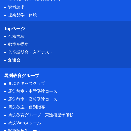
資料請求
授業見学・体験
Topページ
合格実績
教室を探す
入室説明会・
入室テスト
創駿会
馬渕教育グループ
まぶちキッズクラブ
馬渕教室・中学受験コース
馬渕教室・高校受験コース
馬渕教室・個別指導
馬渕教育グループ・東進衛星予備校
馬渕Webスクール
関西圏外生コース