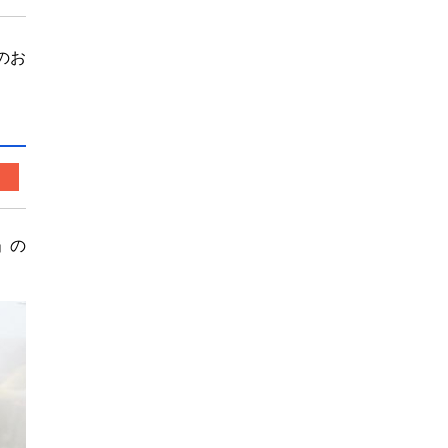
のお
」の