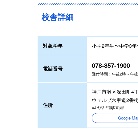
校舎詳細
対象学年
小学2年生〜中学3年
078-857-1900
電話番号
受付時間：午後2時～午後8
神戸市灘区深田町4丁
ウェルブ六甲道2番街
住所
※JR六甲道駅直結!
Google 