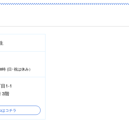
生
時 (日･祝は休み）
目1-1
 3階
Mapはコチラ