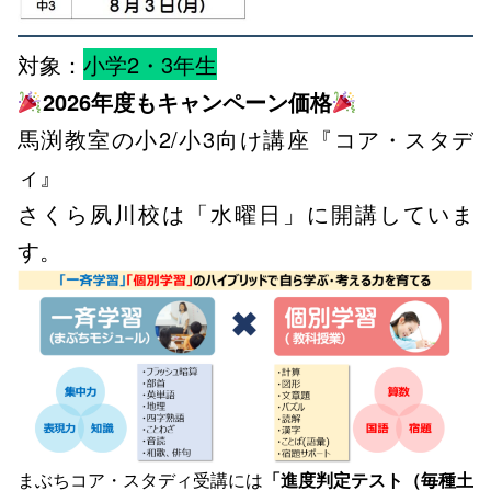
対象：
小学2・3年生
2026年度もキャンペーン価格
馬渕教室の小2/小3向け講座『コア・スタデ
ィ』
さくら夙川校は「水曜日」に開講していま
す。
まぶちコア・スタディ受講には
「進度判定テスト（毎種土