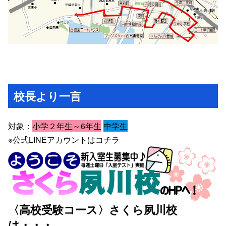
校長より一言
対象：
小学２年生～6年生
中学生
※公式LINEアカウントは
コチラ
〈高校受験コース〉さくら夙川校
は・・・