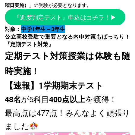
曜日実施）」
の受験が必要となります。
『進度判定テスト』申込はコチラ！▶
対象：
中学1年生～3年生
公立高校受験で重要となる内申対策もばっちり！
『定期テスト対策』
定期テスト対策授業
は
体験
も随
時実施
！
【速報】1学期期末テスト
が5科目
を獲得！
48名
400点以上
最高点は477点！みんなよく頑張り
ました