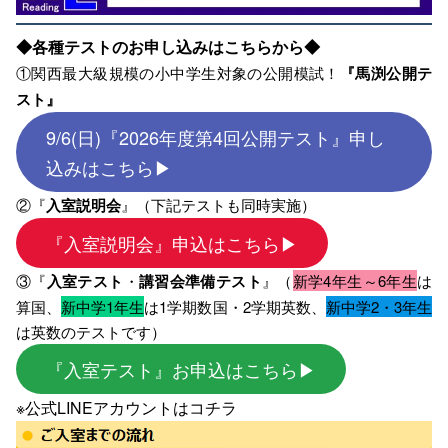
◆各種テストのお申し込みはこちらから◆
①関西最大級規模の小中学生対象の公開模試！
『馬渕
公開テ
スト』
9/6(日)『2026年度第4回公開テスト』申し
込みはこちら▶
②『
入室説明会
』（下記テストも同時実施）
『入室説明会』申込はこちら▶
③『
入室テスト
・
講習会準備テスト
』（
新学4年生～6年生
は
算国、
新中学1年生
は1学期数国・2学期英数、
新中学2・3年生
は英数のテストです）
『入室テスト』お申込はこちら▶
※公式LINEアカウントは
コチラ