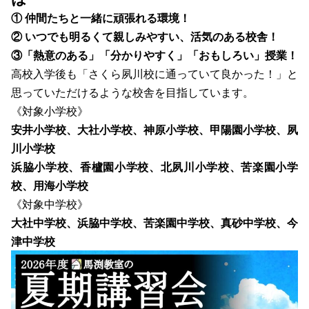
① 仲間たちと一緒に頑張れる環境！
② いつでも明るくて親しみやすい、活気のある校舎！
③「熱意のある」「分かりやすく」「おもしろい」授業！
高校入学後も「さくら夙川校に通っていて良かった！」と
思っていただけるような校舎を目指しています
。
《対象小学校》
安井小学校、大社小学校、神原小学校、
甲陽園小学校、夙
川小学校
浜脇小学校、
香櫨園小学校、
北夙川小学校、
苦楽園小学
校、
用海小学校
《対象中学校》
大社中学校、浜脇中学校、苦楽園中学校、真砂中学校、今
津中学校