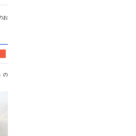
のお
」の