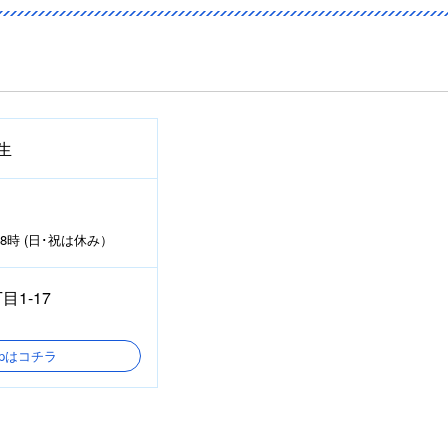
生
時 (日･祝は休み）
1-17
Mapはコチラ