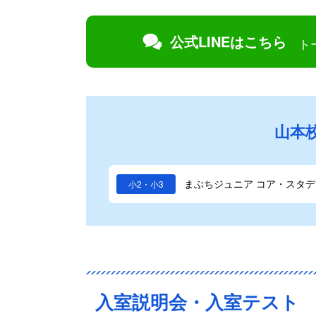
公式LINEはこちら
ト
山本
まぶちジュニア コア・スタデ
小2・小3
入室説明会・入室テスト