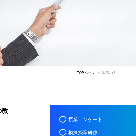
TOPページ
教師の力
の教
授業アンケート
模擬授業研修