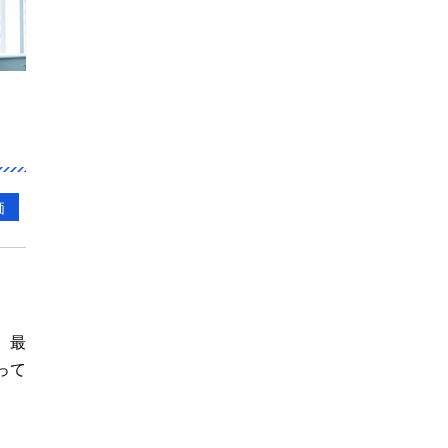
価
、最
って