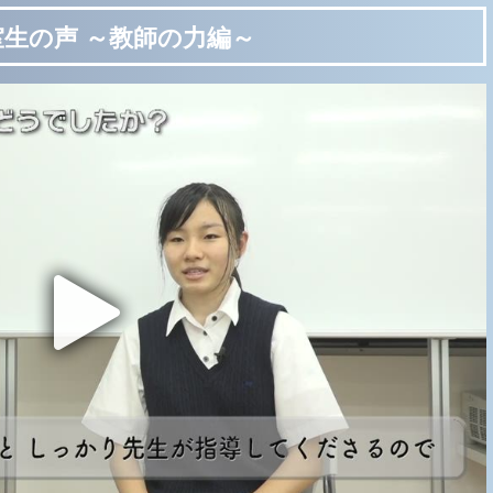
室生の声
～教師の力編～