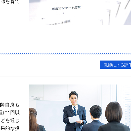
教師を育て
教師による評
師自身も
週に1回以
などを通じ
効果的な授