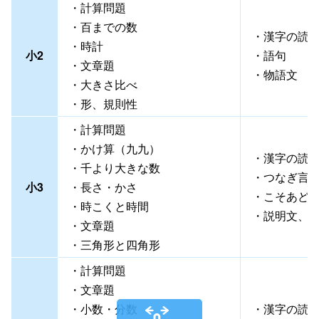
・計算問題
・百までの数
・漢字の読
・時計
小2
・語句
・文章題
・物語文
・大きさ比べ
・形、規則性
・計算問題
・かけ算（九九）
・漢字の読
・千より大きな数
・つなぎ言
小3
・長さ・かさ
・こそあど
・時こくと時間
・説明文、
・文章題
・三角形と四角形
・計算問題
・文章題
・小数・分数
・漢字の読