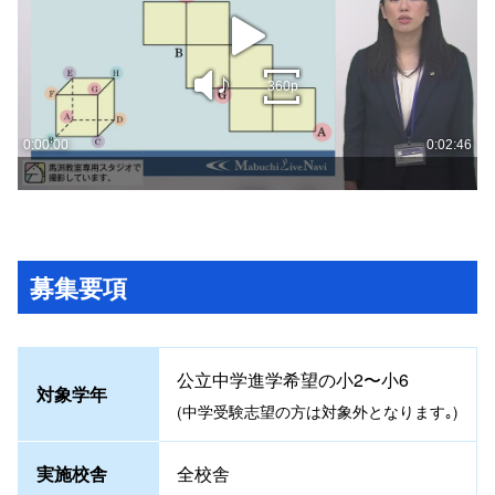
play
sound
360p
0:00:00
0:02:46
募集要項
公立中学進学希望の小2〜小6
対象学年
(中学受験志望の方は対象外となります｡)
実施校舎
全校舎