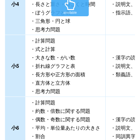
小4
・長さと重さ・時こくと時間
・説明文、
・ぼうグラフと表
・指示語、
scrollable
・三角形・円と球
・思考力問題
・計算問題
・式と計算
・大きな数・がい数
・漢字の読
小5
・折れ線グラフと表
・説明文、
・長方形や正方形の面積
・類義語、
・直方体と立方体
・思考力問題
・計算問題
・約数・倍数に関する問題
・偶数・奇数に関する問題
・漢字の読
小6
・平均・単位量あたりの大きさ
・説明文、
・割合
・同訓異字