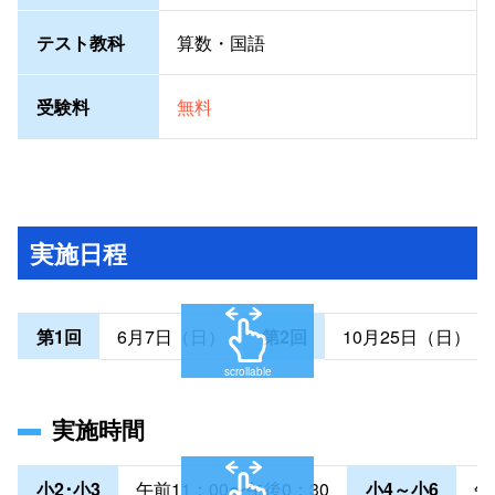
テスト教科
算数・国語
受験料
無料
実施日程
第1回
6月7日（日）
第2回
10月25日（日）
scrollable
実施時間
小2･小3
午前11：00〜午後0：30
小4～小6
午