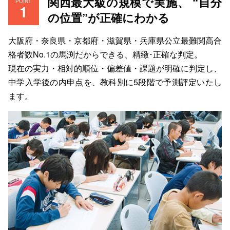
関西最大級の規模で実施、 “自分
POINT
の位置”が正確にわかる
大阪府・奈良県・京都府・滋賀県・兵庫県公立最難関高合
格者数No.1の馬渕だからできる、精緻･正確な判定。
現在の実力・相対的順位・偏差値・課題が明確に判定し、
中学入学後の内申点を、教科別に5段階で予測評定いたし
ます。