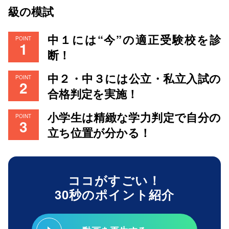
級の模試
中１には“今”の適正受験校を診
POINT
断！
中２・中３には公立・私立入試の
POINT
合格判定を実施！
小学生は精緻な学力判定で自分の
POINT
立ち位置が分かる！
ココがすごい！
30秒のポイント紹介