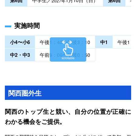
第6回
中学生／
1月10日（日）
第6回
小
2027年
実施時間
小4〜小6
午後1：40〜午後3：10
中1
午後1：
中2・中3
午前9：00〜午後0：50
scrollable
関西圏外生
関西のトップ生と競い、自分の位置が正確に
わかる機会をご提供。