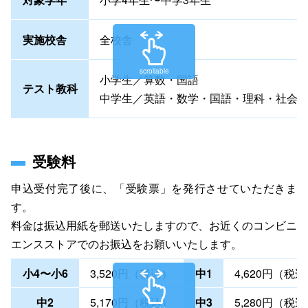
実施校舎
全校舎
scrollable
小学生／算数・国語
テスト教科
中学生／英語・数学・国語・理科・社会
受験料
申込受付完了後に、「受験票」を発行させていただきま
す。
料金は振込用紙を郵送いたしますので、お近くのコンビニ
エンスストアでのお振込をお願いいたします。
小4〜小6
3,520円（税込）
中1
4,620円（税
中2
5,170円（税込）
中3
5,280円（税